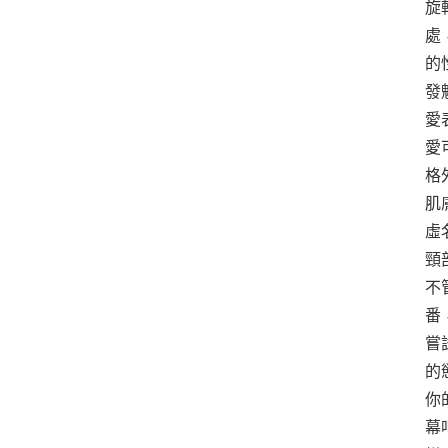
旋
處
的
發
愛
愛
格
肌
虛
頸
不
番
嘗
的
你
幕