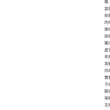
喔
當
和
的
擦
族
獲
處
考
其
你
雙
子
驗
接
互