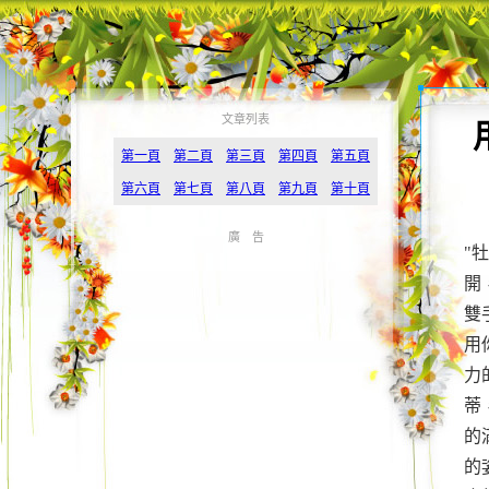
文章列表
第一頁
第二頁
第三頁
第四頁
第五頁
第六頁
第七頁
第八頁
第九頁
第十頁
廣 告
"
開
雙
用
力
蒂
的
的