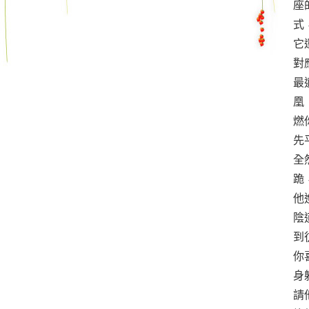
座
式
它
對
最
凰
燃
先
全
跪
他
陰
到
你
身
請