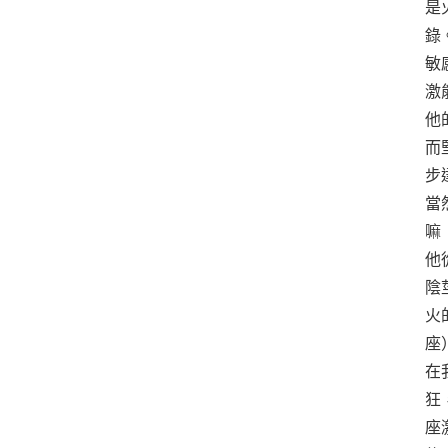
是
錄
敏
激
他
而
步
當
嘛
他
陰
火
座
在
狂
座