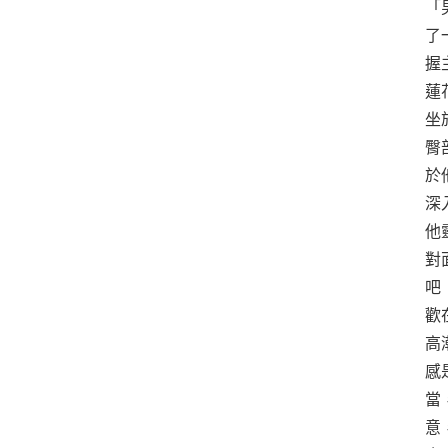
「
了
握
蓮
坐
臀
於
深
他
對
吧
歡
高
感
當
意