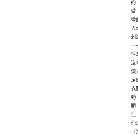
約
做
彎
入
刺
一
性
沒
儀
足
衣
動
頭
佳
你
『