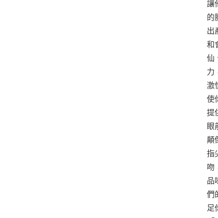
讓
的
出
和
仙
力
激
使
提
眼
顛
指
吻
品
們
足