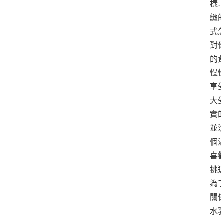
樣
緻
式
對
的
慢
享
大
實
並
個
喜
挑
為
關
水