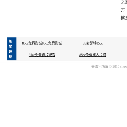
之
方
檳
相
85cc免費影城85cc免費影城
85街影城85cc
關
連
85cc免費影片觀看
85cc免費成人片網
結
美國色情區 © 2010 show2.nic