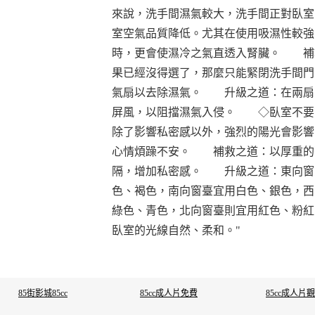
來說，洗手間濕氣較大，洗手間正對臥室
室空氣品質降低。尤其在使用吸濕性較強
時，更會使濕冷之氣直透入腎臟。 補
果已經沒得選了，那麼只能緊閉洗手間門
氣扇以去除濕氣。 升級之道：在兩扇
屏風，以阻擋濕氣入侵。 ◇臥室
除了影響私密感以外，強烈的陽光會影響
心情煩躁不安。 補救之道：以厚重的
隔，增加私密感。 升級之道：東向窗
色、褐色，南向窗臺宜用白色、銀色，西
綠色、青色，北向窗臺則宜用紅色、粉紅
臥室的光線自然、柔和。"
85街影城85cc
85cc成人片免費
85cc成人片