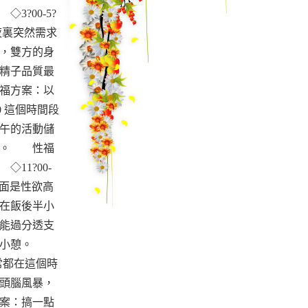
?00-5?
夜裏突然需求
，雙方的身
精子品質最
福方案：以
0 這個時間段
午的活動儲
態。 性福
11?00-
方面是性欲高
在飯後半小
能過分透支
爾後小憩。
通常都在這個時
頭腦風暴，
案：搞一點