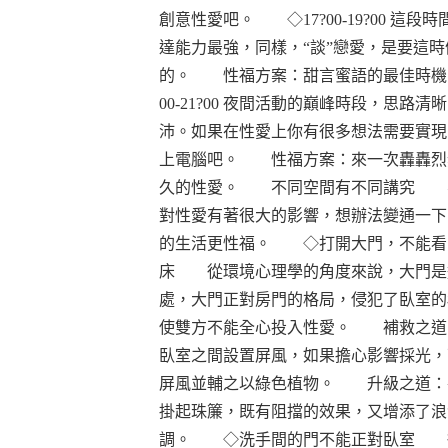
創意性愛吧。 ◇17?00-19?00 這段
達能力最強，同樣，“談”戀愛，是要這時
的。 性福方案：甜言蜜語的最佳時機
00-21?00 夜間活動的巔峰時段，思路清
沛。如果在性愛上你有很多想法需要實現
上電腦吧。 性福方案：來一次轟轟烈
久的性愛。 不同空間有不同講究 
對性愛有著很大的影響，想辦法變通一下
的生活更性福。 ◇打開大門，不能看
床 從環境心理學的角度來說，大門是
處，大門正對房門的格局，侵犯了臥室的
使雙方不能全心投入性愛。 補救之道
臥室之間設置屏風，如果擔心影響採光，
屏風並輔之以綠色植物。 升級之道：
掛起珠簾，既有阻擋的效果，又增添了浪
調。 ◇洗手間的門不能正對臥室 