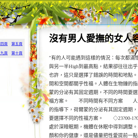
沒有男人愛撫的女人
第四頁
第五頁
第九頁
第十頁
"有的人可能遇到這樣的情況：每次都滿
與另一半High到最高點，結果卻往往出乎
也許，這只是選擇了錯誤的時間和地點。
間和空間都關乎性福。人體在生物鐘的指
蒙的分泌有其固定週期，不同的時間要選
福方案。 不同時間有不同方案 人
的指導下，荷爾蒙的分泌有其固定週期，
要選擇不同的性福方案。 ◇23?00-1?0
處於深睡眠期，機體在休眠中得到調整。
顏和你的健康，還是儘量把性愛提前一