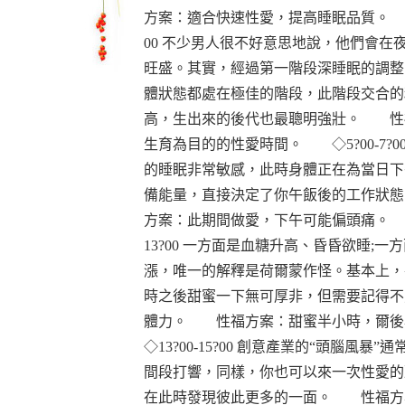
方案：適合快速性愛，提高睡眠品質。 ◇3
00 不少男人很不好意思地說，他們會在
旺盛。其實，經過第一階段深睡眠的調整
體狀態都處在極佳的階段，此階段交合的
高，生出來的後代也最聰明強壯。 性
生育為目的的性愛時間。 ◇5?00-7?0
的睡眠非常敏感，此時身體正在為當日下
備能量，直接決定了你午飯後的工作狀
方案：此期間做愛，下午可能偏頭痛。 ◇
13?00 一方面是血糖升高、昏昏欲睡;一
漲，唯一的解釋是荷爾蒙作怪。基本上，
時之後甜蜜一下無可厚非，但需要記得不
體力。 性福方案：甜蜜半小時，
◇13?00-15?00 創意產業的“頭腦風暴”
間段打響，同樣，你也可以來一次性愛的
在此時發現彼此更多的一面。 性福方