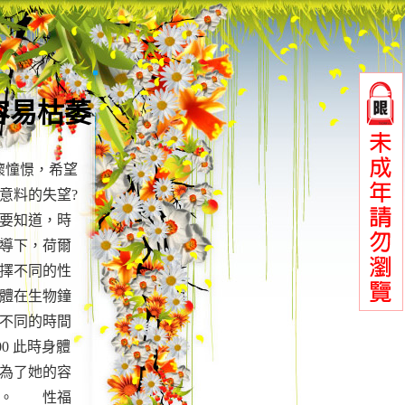
容易枯萎
懷憧憬，希望
意料的失望?
要知道，時
導下，荷爾
擇不同的性
體在生物鐘
不同的時間
0 此時身體
為了她的容
點。 性福