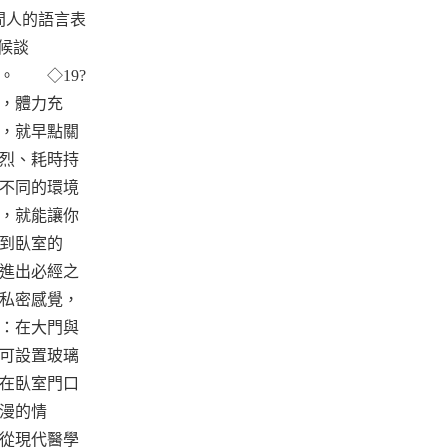
時間人的語言表
候談
。 ◇19?
晰，體力充
，就早點關
烈、耗時持
不同的環境
，就能讓你
到臥室的
進出必經之
私密感覺，
：在大門與
可設置玻璃
在臥室門口
漫的情
從現代醫學