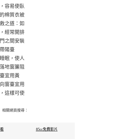
，容易使臥
的棉質衣被
救之道：如
，經常開排
門之間安裝
不要帶陽臺
睡眠，使人
落地窗簾阻
臺宜用黃
向窗臺宜用
，這樣可使
相關網頁搜尋：
觀看
85cc免費影片