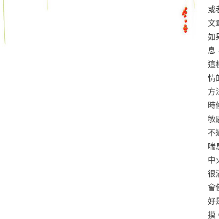
或
文
如
息
這
情
方
時
敏
不
喘
中
很
會
好
摸