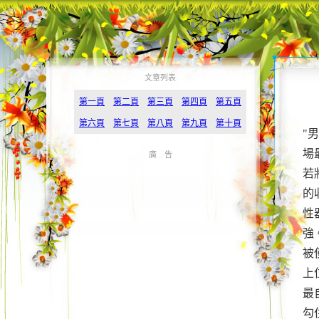
文章列表
第一頁
第二頁
第三頁
第四頁
第五頁
第六頁
第七頁
第八頁
第九頁
第十頁
"
場
廣 告
若
的
性
強
被
上
最
勾