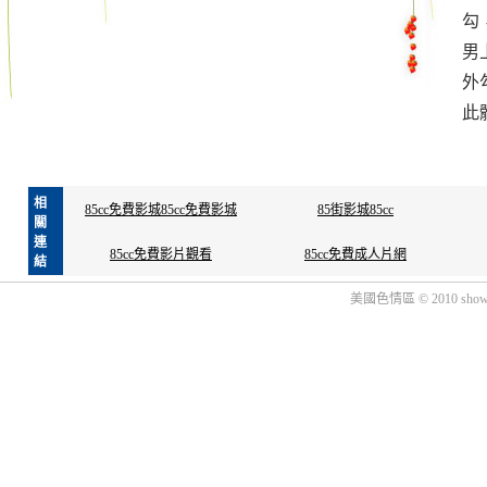
勾
男
外
此
相
85cc免費影城85cc免費影城
85街影城85cc
關
連
85cc免費影片觀看
85cc免費成人片網
結
美國色情區 © 2010 show2.nic